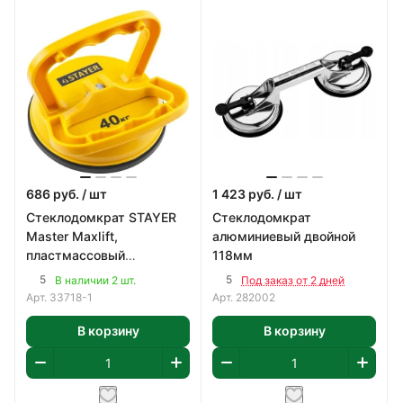
686
руб.
/ шт
1 423
руб.
/ шт
Стеклодомкрат STAYER
Стеклодомкрат
Master Maxlift,
алюминиевый двойной
пластмассовый
118мм
одинарный 40кг
5
5
В наличии 2 шт.
Под заказ от 2 дней
Арт.
33718-1
Арт.
282002
В корзину
В корзину