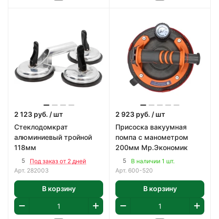
2 123
руб.
/ шт
2 923
руб.
/ шт
Стеклодомкрат
Присоска вакуумная
алюминиевый тройной
помпа с манометром
118мм
200мм Мр.Экономик
5
5
Под заказ от 2 дней
В наличии 1 шт.
Арт.
282003
Арт.
600-520
В корзину
В корзину