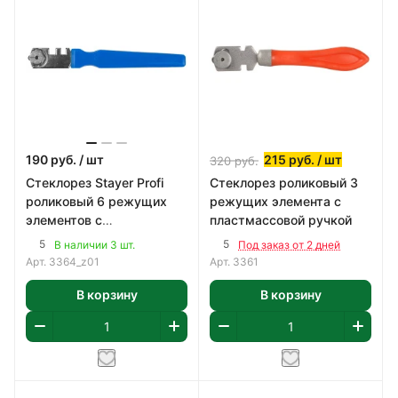
190
руб.
/ шт
215
руб.
/ шт
320
руб.
Стеклорез Stayer Profi
Стеклорез роликовый 3
роликовый 6 режущих
режущих элемента с
элементов с
пластмассовой ручкой
пластмассовой ручкой
5
5
В наличии 3 шт.
Под заказ от 2 дней
Арт.
3364_z01
Арт.
3361
В корзину
В корзину