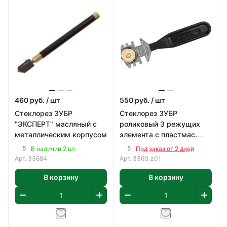
460
руб.
/ шт
550
руб.
/ шт
Стеклорез ЗУБР
Стеклорез ЗУБР
"ЭКСПЕРТ" масляный с
роликовый 3 режущих
металлическим корпусом
элемента с пластмас.
ручкой 3360_z01
5
5
В наличии 2 шт.
Под заказ от 2 дней
Арт.
33684
Арт.
3360_z01
В корзину
В корзину