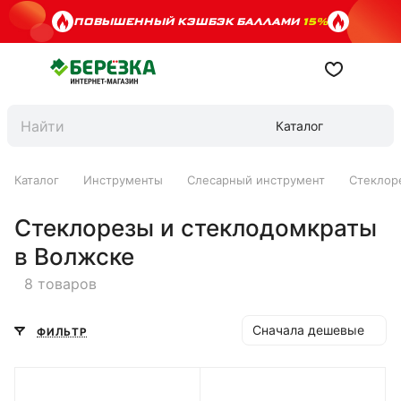
ПОВЫШЕННЫЙ КЭШБЭК БАЛЛАМИ
15%
Каталог
Каталог
Инструменты
Слесарный инструмент
Стеклор
Стеклорезы и стеклодомкраты
в Волжске
8 товаров
Сначала дешевые
ФИЛЬТР